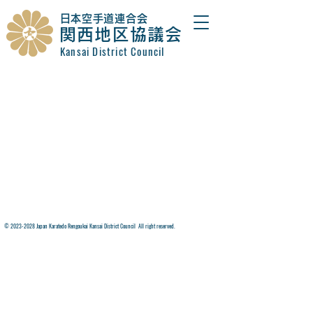
​日本空手道連合会
関西地区協議会
Kansai District Council
©
2023-2028
Japan Karatedo Rengoukai Kansai District Council All right reserved.